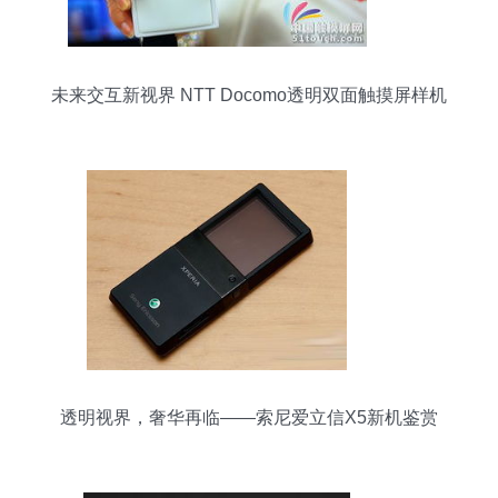
未来交互新视界 NTT Docomo透明双面触摸屏样机
解析
透明视界，奢华再临——索尼爱立信X5新机鉴赏