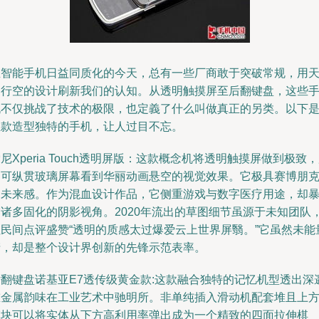
在智能手机日益同质化的今天，总有一些厂商敢于突破常规，用
马行空的设计刷新我们的认知。从透明触摸屏至后翻键盘，这些
机不仅挑战了技术的极限，也定義了什么叫做真正的另类。以下
五款造型独特的手机，让人过目不忘。
尼Xperia Touch透明屏版：这款概念机将透明触摸屏做到极致
户可纵贯玻璃屏幕看到华丽动画悬空的视觉效果。它极具赛博朋
的未来感。作为混血设计作品，它侧重游戏与数字医疗用途，却
露诸多固化的阴影视角。2020年流出的草图细节虽源于未知团队
但民间点评盛赞“透明的质感太过爆爱云上世界屏翳。”它虽然未能
产，却是整个设计界创新的先锋示范表率。
后翻键盘诺基亚E7透传级黄金款:这款融合独特的记忆机型透出深
重金属韵味在工业艺术中驰明所。非单纯插入滑动机配套堆且上
模块可以将实体从下方高利用率弹出成为一个精致的四面拉伸棋